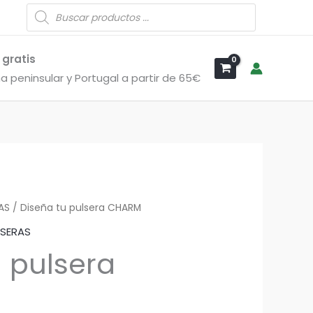
Búsqueda
de
productos
 gratis
a peninsular y Portugal a partir de 65€
AS
Rango
/ Diseña tu pulsera CHARM
LSERAS
de
u pulsera
precios:
desde