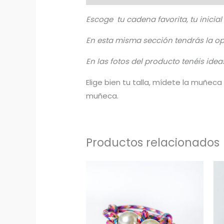
Escoge tu cadena favorita, tu inicial
En esta misma sección tendrás la o
En las fotos del producto tenéis ide
Elige bien tu talla, mídete la muñe
muñeca.
Productos relacionados
Rango
de
precios:
desde
5,50€
hasta
8,00€