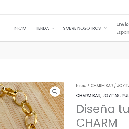
Envío
INICIO
TIENDA
SOBRE NOSOTROS
Españ
Diseña
Inicio
/
CHARM BAR
/
JOYIT
tu
CHARM BAR
,
JOYITAS
,
PU
pulsera
Diseña t
CHARM
cantidad
CHARM