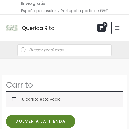
Ir
Envío gratis
al
España peninsular y Portugal a partir de 65€
contenido
Querida Rita
Búsqueda
de
productos
Carrito
Tu carrito está vacío.
VOLVER A LA TIENDA