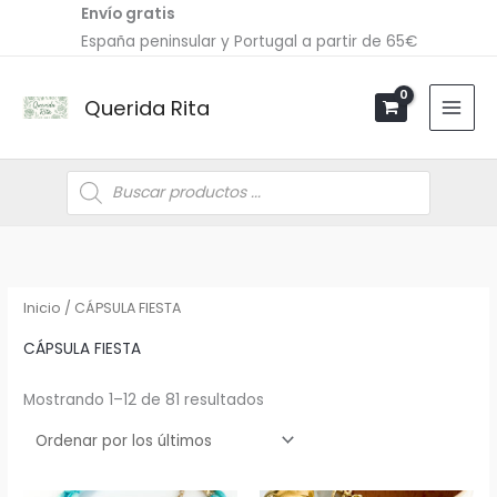
Ir
Envío gratis
al
España peninsular y Portugal a partir de 65€
contenido
Querida Rita
Búsqueda
de
productos
Ordenado
por
los
últimos
Inicio
/ CÁPSULA FIESTA
CÁPSULA FIESTA
Mostrando 1–12 de 81 resultados