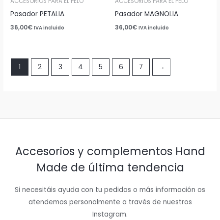
ACCESORIOS PARA EL PELO
ACCESORIOS PARA EL PELO
Pasador PETALIA
Pasador MAGNOLIA
36,00
€
36,00
€
IVA incluido
IVA incluido
1
2
3
4
5
6
7
→
Accesorios y complementos Hand
Made de última tendencia
Si necesitáis ayuda con tu pedidos o más información os
atendemos personalmente a través de nuestros
Instagram.