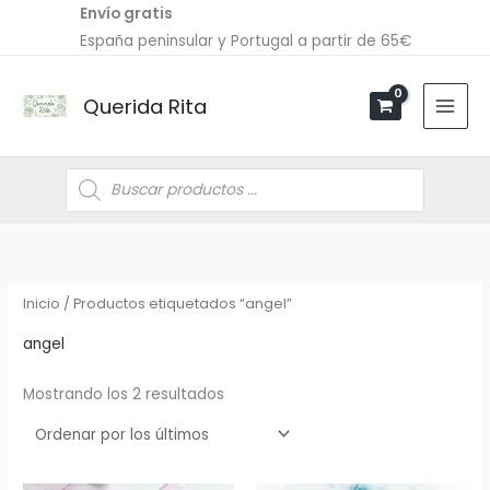
Ir
Envío gratis
al
España peninsular y Portugal a partir de 65€
contenido
Querida Rita
Búsqueda
de
productos
Ordenado
por
los
últimos
Inicio
/ Productos etiquetados “angel”
angel
Mostrando los 2 resultados