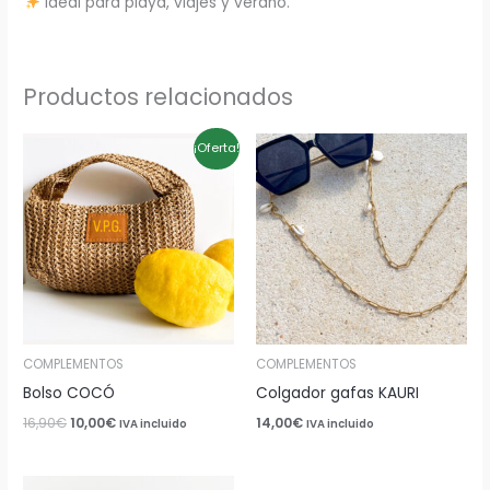
Ideal para playa, viajes y verano.
Productos relacionados
El
El
¡Oferta!
precio
precio
original
actual
era:
es:
16,90€.
10,00€.
COMPLEMENTOS
COMPLEMENTOS
Bolso COCÓ
Colgador gafas KAURI
16,90
€
10,00
€
14,00
€
IVA incluido
IVA incluido