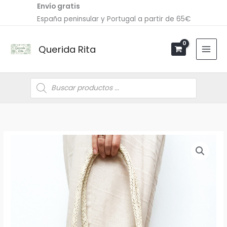
Ir
Envío gratis
al
España peninsular y Portugal a partir de 65€
contenido
Querida Rita
Búsqueda
de
productos
Bolso
ARENA
cantidad