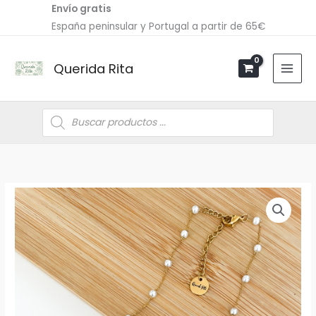
Ir
Envío gratis
al
España peninsular y Portugal a partir de 65€
contenido
Querida Rita
Búsqueda
de
productos
Cadena
Perlas
Inicial
cantidad