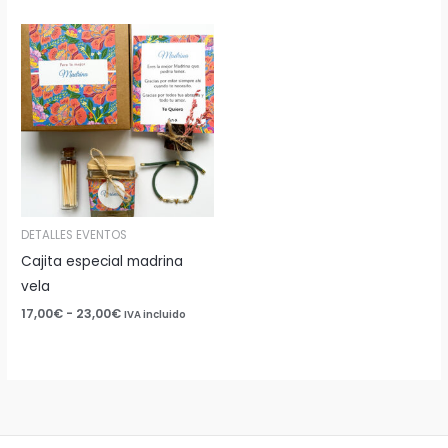
Rango
de
precios:
desde
17,00€
hasta
23,00€
DETALLES EVENTOS
Cajita especial madrina
vela
17,00
€
-
23,00
€
IVA incluido