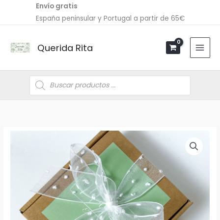
Ir
Envío gratis
al
España peninsular y Portugal a partir de 65€
contenido
Querida Rita
Búsqueda
de
productos
Cajita
especial
Madrina
verde
cantidad