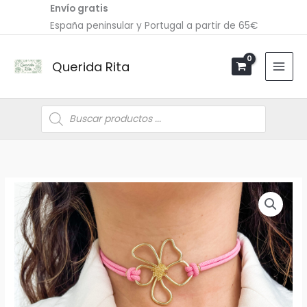
Ir
Envío gratis
al
España peninsular y Portugal a partir de 65€
contenido
Querida Rita
Búsqueda
de
productos
Choker
FLOR
cantidad