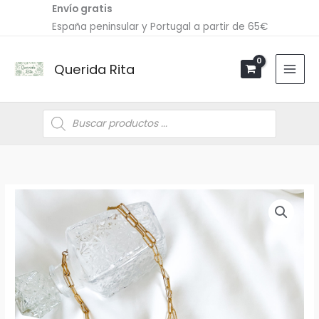
Ir
Envío gratis
al
España peninsular y Portugal a partir de 65€
contenido
Querida Rita
Búsqueda
de
productos