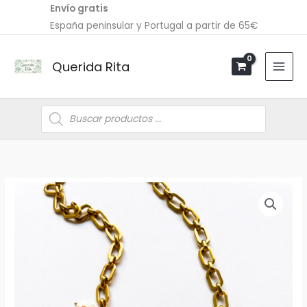
Ir
Envío gratis
al
España peninsular y Portugal a partir de 65€
contenido
Querida Rita
Búsqueda
de
productos
Collar
COWGIRL
Pink
cantidad