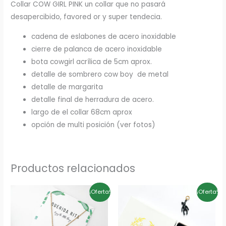
Collar COW GIRL PINK un collar que no pasará
desapercibido, favored or y super tendecia.
cadena de eslabones de acero inoxidable
cierre de palanca de acero inoxidable
bota cowgirl acrílica de 5cm aprox.
detalle de sombrero cow boy de metal
detalle de margarita
detalle final de herradura de acero.
largo de el collar 68cm aprox
opción de multi posición (ver fotos)
Productos relacionados
El
El
El
El
¡Oferta!
¡Oferta!
precio
precio
precio
precio
original
actual
original
actual
era:
es:
era:
es:
10,00€.
8,00€.
18,00€.
14,40€.