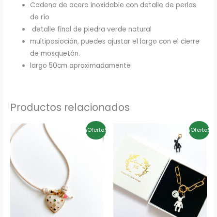
Cadena de acero inoxidable con detalle de perlas
de río
detalle final de piedra verde natural
multiposioción, puedes ajustar el largo con el cierre
de mosquetón.
largo 50cm aproximadamente
Productos relacionados
El
El
El
El
¡Oferta!
¡Oferta!
precio
precio
precio
precio
original
actual
original
actual
era:
es:
era:
es:
19,50€.
13,65€.
18,00€.
14,40€.