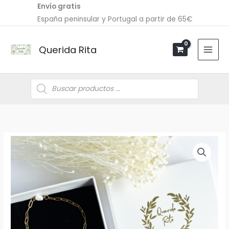
Ir
Envío gratis
al
España peninsular y Portugal a partir de 65€
contenido
Querida Rita
Búsqueda
de
productos
Collar
EVA
cantidad