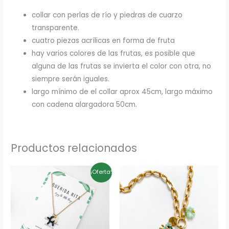
collar con perlas de río y piedras de cuarzo
transparente.
cuatro piezas acrílicas en forma de fruta
hay varios colores de las frutas, es posible que
alguna de las frutas se invierta el color con otra, no
siempre serán iguales.
largo mínimo de el collar aprox 45cm, largo máximo
con cadena alargadora 50cm.
Productos relacionados
El
El
¡Oferta!
precio
precio
original
actual
era:
es:
10,00€.
8,00€.