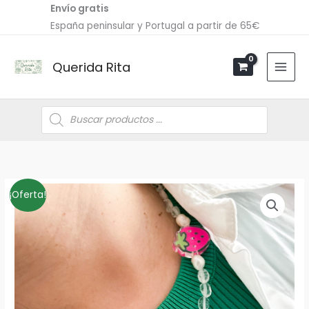
Ir
Envío gratis
al
España peninsular y Portugal a partir de 65€
contenido
Querida Rita
Búsqueda
de
productos
Collar
El
El
¡Oferta!
FRUITY
precio
precio
cantidad
original
actual
era:
es:
26,00€.
18,20€.