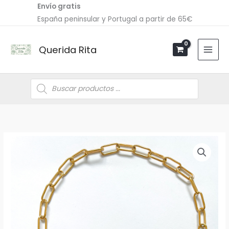
Ir
Envío gratis
al
España peninsular y Portugal a partir de 65€
contenido
Querida Rita
Búsqueda
de
productos
Collar
Lobster
cantidad