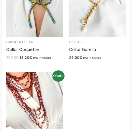
26,00€.
18,20€.
CÁPSULA FIESTA
COLLARES
Collar Coquette
Collar Fiorella
26,00
€
18,20
€
26,00
€
IVA incluido
IVA incluido
El
El
¡Oferta!
precio
precio
original
actual
era:
es:
24,00€.
16,80€.