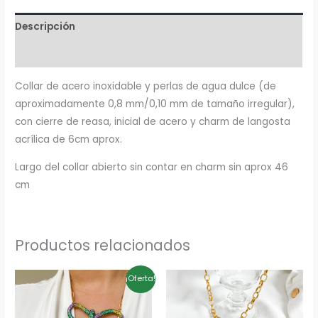
Descripción
Información adicional
Collar de acero inoxidable y perlas de agua dulce (de
aproximadamente 0,8 mm/0,10 mm de tamaño irregular),
con cierre de reasa, inicial de acero y charm de langosta
acrílica de 6cm aprox.
Largo del collar abierto sin contar en charm sin aprox 46
cm
Productos relacionados
El
El
¡Oferta!
precio
precio
original
actual
era:
es: