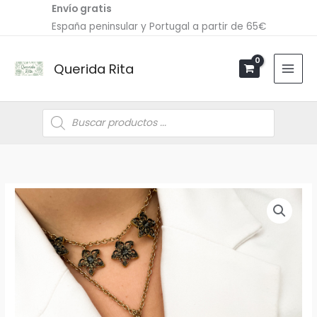
Ir
Envío gratis
al
España peninsular y Portugal a partir de 65€
contenido
Querida Rita
Búsqueda
de
productos
Collar
PLUMELIA
cantidad