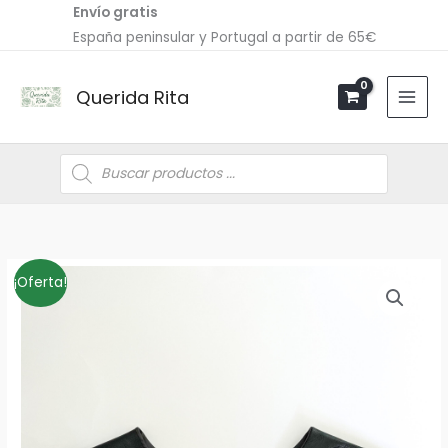
Ir
Envío gratis
al
España peninsular y Portugal a partir de 65€
contenido
Querida Rita
Búsqueda
de
productos
Cuellos
El
El
¡Oferta!
desmontable
precio
precio
POLIPIEL
cantidad
original
actual
era:
es:
12,00€.
7,20€.