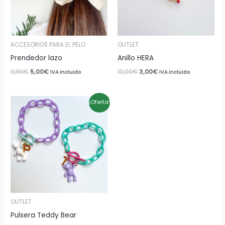
ACCESORIOS PARA EL PELO
OUTLET
Prendedor lazo
Anillo HERA
9,90
€
5,00
€
10,00
€
3,00
€
IVA incluido
IVA incluido
El
El
¡Oferta!
precio
precio
original
actual
era:
es:
10,00€.
7,00€.
OUTLET
Pulsera Teddy Bear