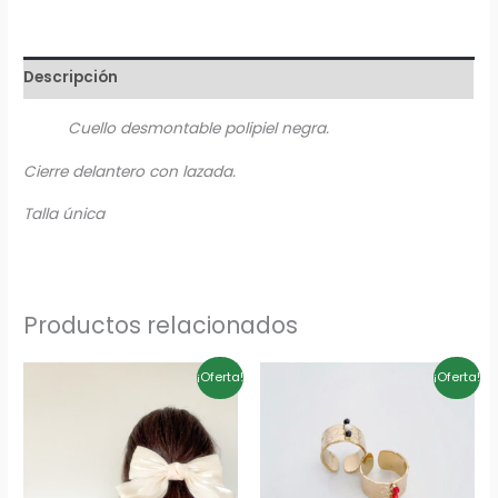
Descripción
Cuello desmontable polipiel negra.
Cierre delantero con lazada.
Talla única
Productos relacionados
El
El
El
El
¡Oferta!
¡Oferta!
precio
precio
precio
precio
original
actual
original
actual
era:
es:
era:
es:
9,90€.
5,00€.
10,00€.
3,00€.