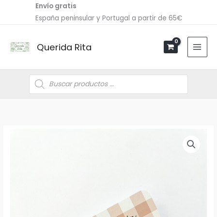
Ir
Envío gratis
al
España peninsular y Portugal a partir de 65€
contenido
Querida Rita
Búsqueda
de
productos
Detalle
Cruz
colores
cantidad