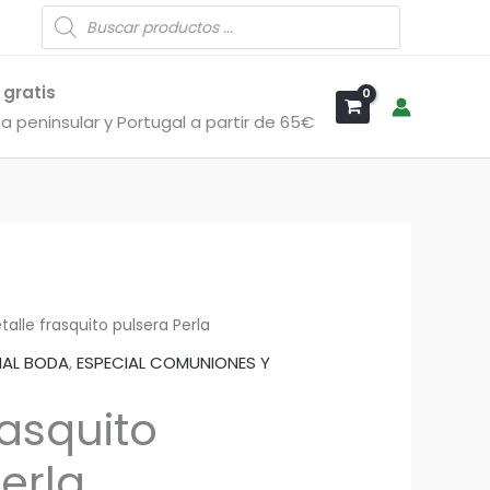
Búsqueda
de
productos
 gratis
a peninsular y Portugal a partir de 65€
talle frasquito pulsera Perla
IAL BODA
,
ESPECIAL COMUNIONES Y
rasquito
erla