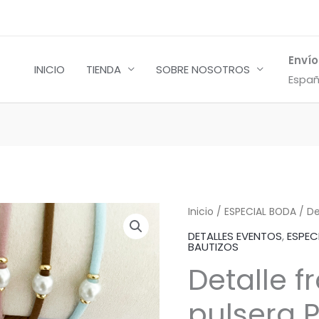
Envío
INICIO
TIENDA
SOBRE NOSOTROS
Españ
Detalle
Inicio
/
ESPECIAL BODA
/ De
frasquito
DETALLES EVENTOS
,
ESPEC
BAUTIZOS
pulsera
Detalle f
Perla
cantidad
pulsera P