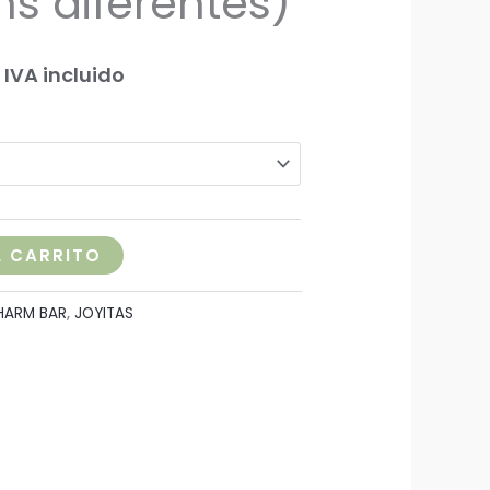
ms diferentes)
27,00€
hasta
IVA incluido
32,00€
L CARRITO
HARM BAR
,
JOYITAS