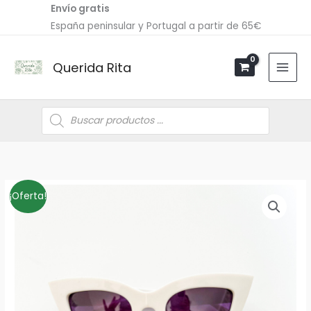
Ir
Envío gratis
al
España peninsular y Portugal a partir de 65€
contenido
Querida Rita
Búsqueda
de
productos
Funda
El
El
¡Oferta!
gafas
precio
precio
Negra
cantidad
original
actual
era:
es:
9,00€.
6,30€.