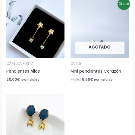
El
El
¡Oferta!
precio
precio
original
actual
era:
es:
7,00€.
5,60€.
AGOTADO
CÁPSULA FIESTA
OUTLET
Pendientes Alice
Mini pendientes Corazón
20,00
€
7,00
€
5,60
€
IVA incluido
IVA incluido