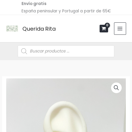
Ir
Envío gratis
al
España peninsular y Portugal a partir de 65€
contenido
Querida Rita
Búsqueda
de
productos
Pendiente
Chain
Stone
cantidad