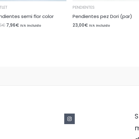
TLET
PENDIENTES
ndientes semi flor color
Pendientes pez Dori (par)
5
€
7,96
€
23,00
€
IVA incluido
IVA incluido
S
m