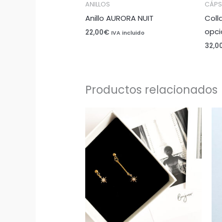
ANILLOS
CÁPS
Anillo AURORA NUIT
Coll
opci
22,00
€
IVA incluido
32,0
Productos relacionados
Rango
de
precios:
desde
17,00€
hasta
19,00€