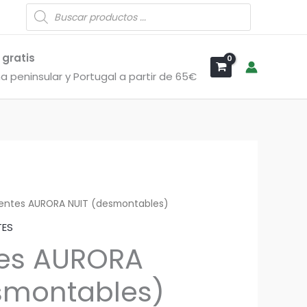
Búsqueda
de
productos
 gratis
a peninsular y Portugal a partir de 65€
entes AURORA NUIT (desmontables)
TES
tes AURORA
smontables)