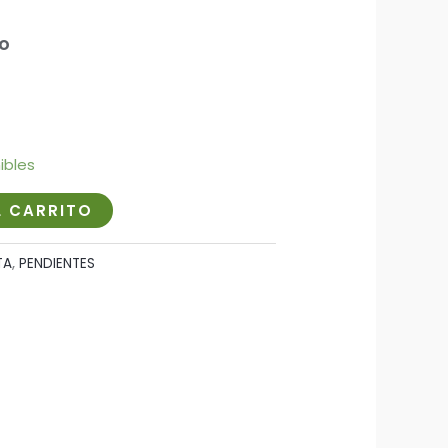
do
ibles
L CARRITO
TA
,
PENDIENTES