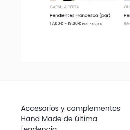
CÁPSULA FIESTA
OU
Pendientes Francesca (par)
Pe
17,00
€
-
19,00
€
9,9
IVA incluido
Accesorios y complementos
Hand Made de última
tendencia