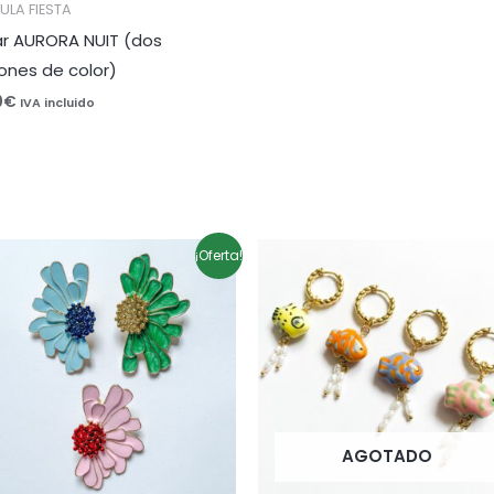
ULA FIESTA
ar AURORA NUIT (dos
ones de color)
0
€
IVA incluido
El
El
¡Oferta!
precio
precio
original
actual
era:
es:
9,95€.
7,96€.
AGOTADO