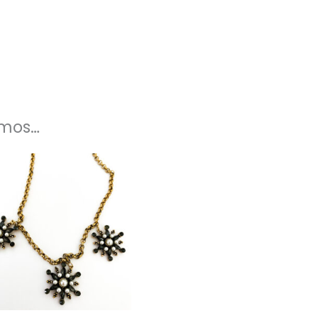
amos…