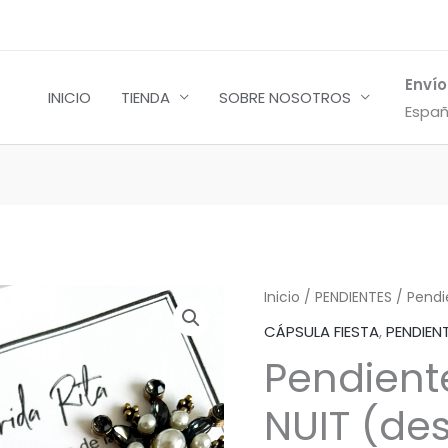
Envío
INICIO
TIENDA
SOBRE NOSOTROS
Españ
Pendientes
Inicio
/
PENDIENTES
/ Pendi
AURORA
CÁPSULA FIESTA
,
PENDIEN
NUIT
Pendien
(desmontables)
cantidad
NUIT (de