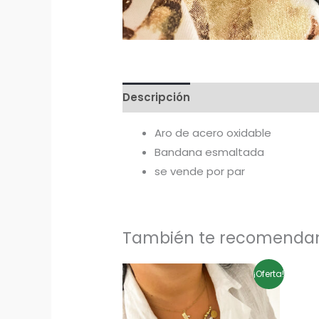
Descripción
Aro de acero oxidable
Bandana esmaltada
se vende por par
También te recomend
El
El
¡Oferta!
precio
precio
original
actual
era:
es:
29,90€.
24,90€.