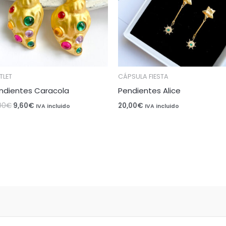
TLET
CÁPSULA FIESTA
ndientes Caracola
Pendientes Alice
00
€
9,60
€
20,00
€
IVA incluido
IVA incluido