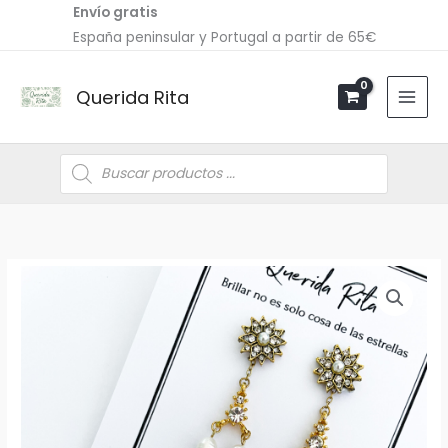
Ir
Envío gratis
al
España peninsular y Portugal a partir de 65€
contenido
Querida Rita
Búsqueda
de
productos