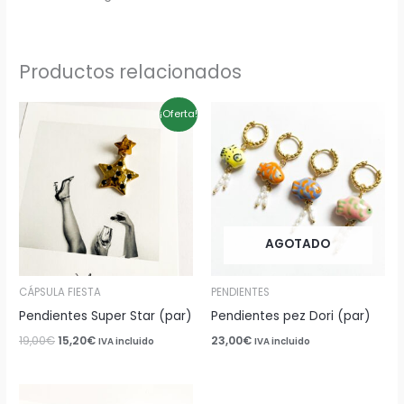
Productos relacionados
El
El
¡Oferta!
precio
precio
original
actual
era:
es:
19,00€.
15,20€.
AGOTADO
CÁPSULA FIESTA
PENDIENTES
Pendientes Super Star (par)
Pendientes pez Dori (par)
19,00
€
15,20
€
23,00
€
IVA incluido
IVA incluido