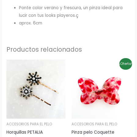
Ponte color verano y frescura, un pinza ideal para
lucir con tus looks playeros.ç
aprox. 6cm
Productos relacionados
El
El
¡Oferta!
precio
precio
original
actual
era:
es:
11,00€.
7,70€.
ACCESORIOS PARA EL PELO
ACCESORIOS PARA EL PELO
Horquillas PETALIA
Pinza pelo Coquette