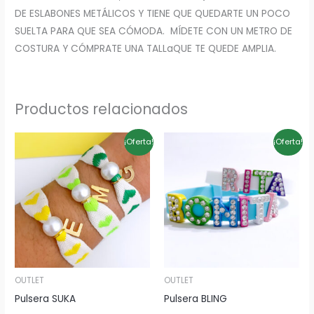
DE ESLABONES METÁLICOS Y TIENE QUE QUEDARTE UN POCO
SUELTA PARA QUE SEA CÓMODA. MÍDETE CON UN METRO DE
COSTURA Y CÓMPRATE UNA TALLaQUE TE QUEDE AMPLIA.
Productos relacionados
El
El
El
El
¡Oferta!
¡Oferta!
precio
precio
precio
precio
original
actual
original
actual
era:
es:
era:
es:
8,00€.
5,00€.
12,00€.
8,40€.
OUTLET
OUTLET
Pulsera SUKA
Pulsera BLING