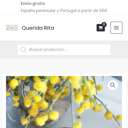
Ir
Envío gratis
al
España peninsular y Portugal a partir de 65€
contenido
Querida Rita
Búsqueda
de
productos
Pulsera
Rango
Antonella
de
cantidad
precios:
desde
14,00€