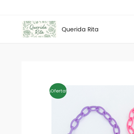
Ir
al
contenido
Querida Rita
¡Oferta!