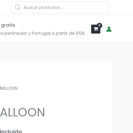
Búsqueda
de
productos
 gratis
a peninsular y Portugal a partir de 65€
 BALLOON
cio
BALLOON
ual
 incluido