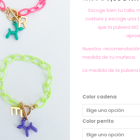
10,00€.
7,0
Escoge bien tu talla,
costura y escoge una t
que la pulsera NO
aprox
Nuestra recomendación
medida de tu muñeca.
La medida de la pulsera i
Color cadena
Color perrito