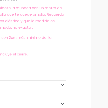
0€.
 mídete la muñeca con un metro de
alla que te quede amplia. Recuerda
 es elástica y que la medida es
imada, no exacta
.
 son 2cm más, mínimo de la
ncluye el cierre.