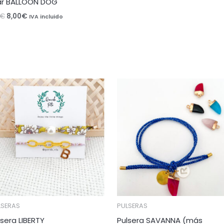
ar BALLOON DOG
€
8,00
€
IVA incluido
LSERAS
PULSERAS
lsera LIBERTY
Pulsera SAVANNA (más