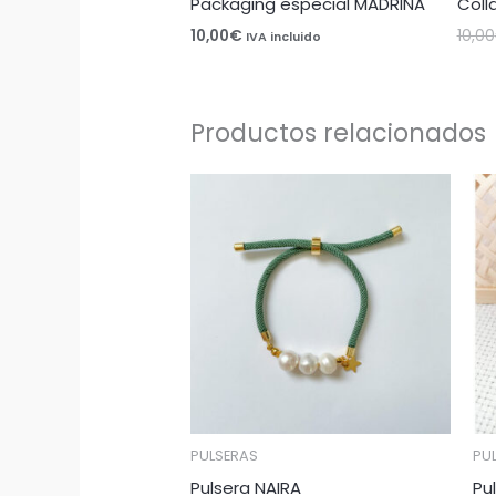
Packaging especial MADRINA
Coll
10,00
€
10,00
IVA incluido
Productos relacionados
PULSERAS
PU
Pulsera NAIRA
Pu