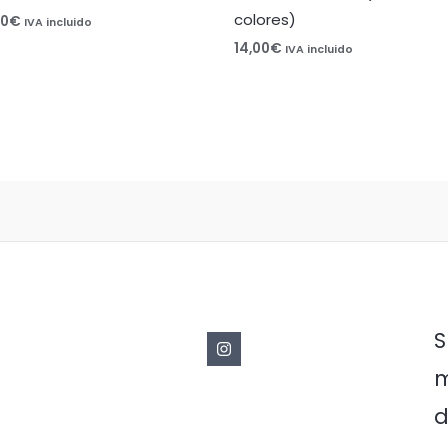
colores)
00
€
IVA incluido
14,00
€
IVA incluido
S
m
d