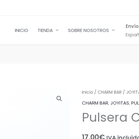
Envío
INICIO
TIENDA
SOBRE NOSOTROS
Españ
Pulsera
Inicio
/
CHARM BAR
/
JOYIT
Charms
CHARM BAR
,
JOYITAS
,
PU
Lola
Pulsera 
cantidad
17,00
€
IVA incluid