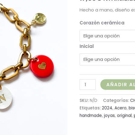
Hecho a mano, diseño ex
Corazón cerámica
Inicial
AÑADIR A
SKU:
N/D
Categorías:
C
Etiquetas:
2024
,
Acero
,
bis
handmade
,
joyas
,
original
,