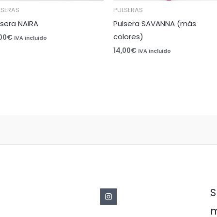
LSERAS
PULSERAS
lsera NAIRA
Pulsera SAVANNA (más
colores)
,00
€
IVA incluido
14,00
€
IVA incluido
S
m