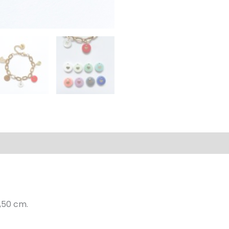
al
,50 cm.