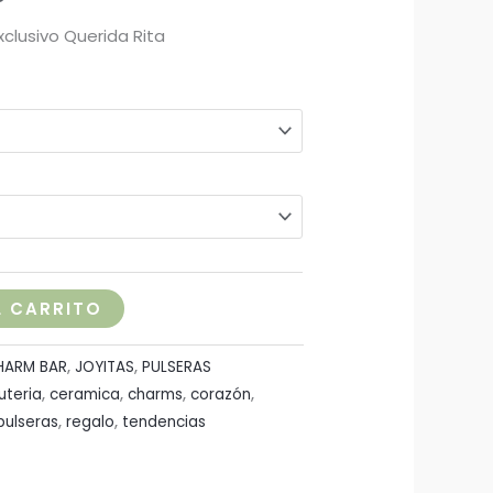
clusivo Querida Rita
L CARRITO
HARM BAR
,
JOYITAS
,
PULSERAS
uteria
,
ceramica
,
charms
,
corazón
,
pulseras
,
regalo
,
tendencias