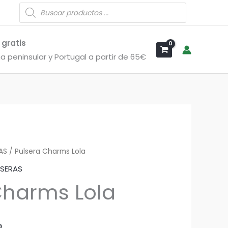
Búsqueda
de
productos
 gratis
a peninsular y Portugal a partir de 65€
AS
/ Pulsera Charms Lola
LSERAS
Charms Lola
o