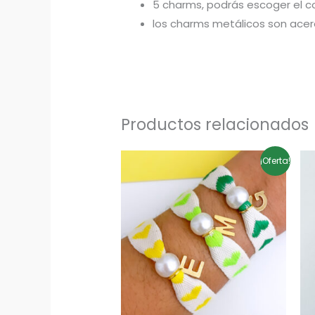
5 charms, podrás escoger el c
los charms metálicos son acero
Productos relacionados
El
El
¡Oferta!
precio
precio
original
actual
era:
es:
8,00€.
5,00€.