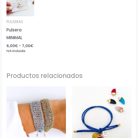
precios:
desde
6,00€
hasta
7,00€
PULSERAS
Pulsera
MINIMAL
6,00
€
-
7,00
€
IVA incluido
Productos relacionados