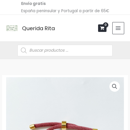
Ir
Envío gratis
al
España peninsular y Portugal a partir de 65€
contenido
Querida Rita
Búsqueda
de
productos
Pulsera
corazón
cordón
cantidad