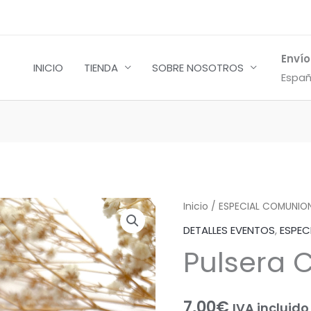
Envío
INICIO
TIENDA
SOBRE NOSOTROS
Españ
Pulsera
Inicio
/
ESPECIAL COMUNION
Cruz
DETALLES EVENTOS
,
ESPEC
plexi
Pulsera C
cantidad
7,00
€
IVA incluido