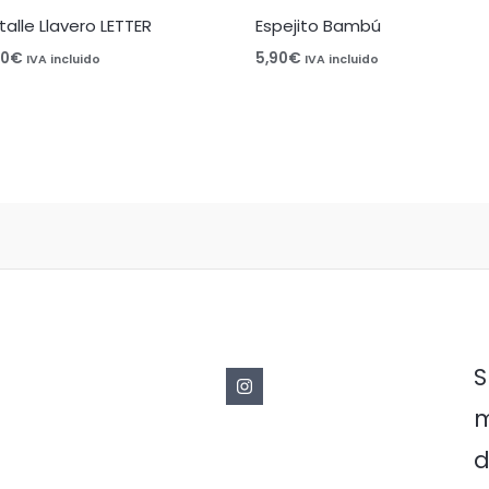
talle Llavero LETTER
Espejito Bambú
50
€
5,90
€
IVA incluido
IVA incluido
S
m
d