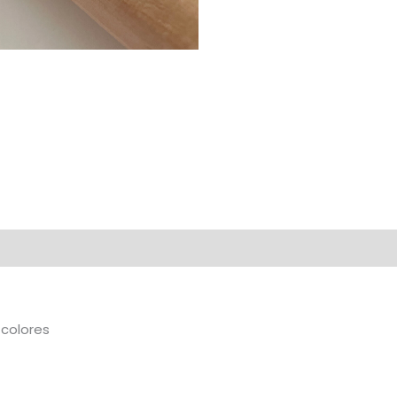
al
 colores