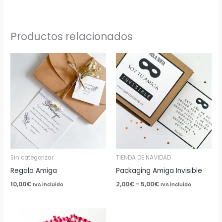
Productos relacionados
Rango
de
precios:
desde
2,00€
hasta
5,00€
Sin categorizar
TIENDA DE NAVIDAD
Regalo Amiga
Packaging Amiga Invisible
10,00
€
2,00
€
-
5,00
€
IVA incluido
IVA incluido