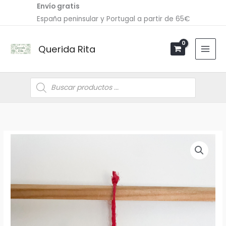
Ir
Envío gratis
al
España peninsular y Portugal a partir de 65€
contenido
Querida Rita
Búsqueda
de
productos
Rodaja
de
madera
flores
cantidad