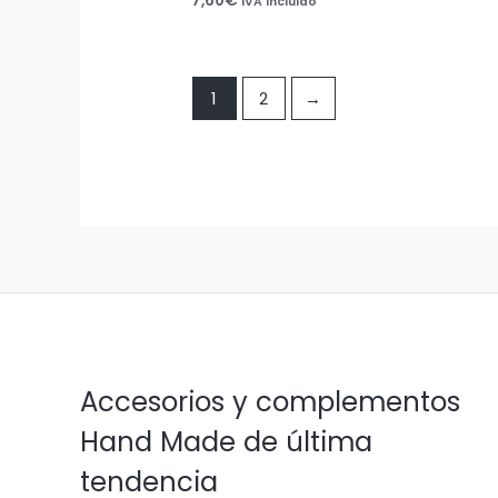
7,60
€
IVA incluido
1
2
→
Accesorios y complementos
Hand Made de última
tendencia