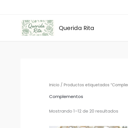
Ir
al
contenido
Querida Rita
Ord
por
los
últi
Inicio
/ Productos etiquetados “Compl
Complementos
Mostrando 1–12 de 20 resultados