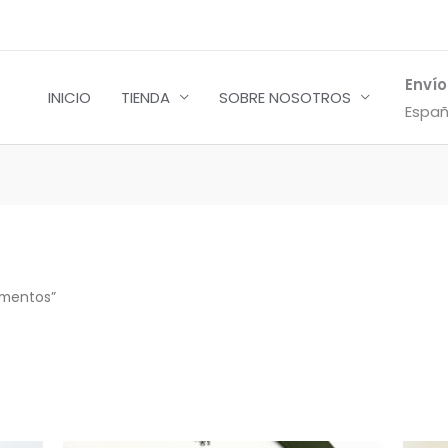
Envío
INICIO
TIENDA
SOBRE NOSOTROS
Españ
enado
mos
ementos”