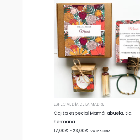
Rango
de
precios:
desde
17,00€
hasta
23,00€
ESPECIAL DÍA DE LA MADRE
Cajita especial Mamá, abuela, tia,
hermana
17,00
€
-
23,00
€
IVA incluido