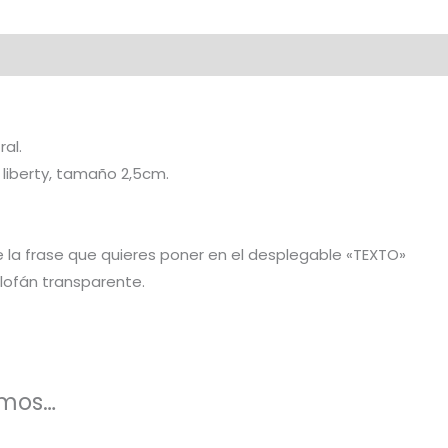
al
al.
liberty, tamaño 2,5cm.
 la frase que quieres poner en el desplegable «TEXTO»
elofán transparente.
amos…