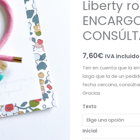
Liberty r
ENCARGO,
CONSÚLTANOS)
ENCARGO
cantidad
CONSÚLT
7,60
€
IVA incluido
Ten en cuenta que la en
larga que la de un pedid
fecha cercana, consúlta
Gracias
Texto
Inicial