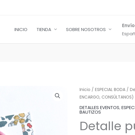
Envío
INICIO
TIENDA
SOBRE NOSOTROS
Españ
Detalle
Inicio
/
ESPECIAL BODA
/ De
ENCARGO, CONSÚLTANOS)
pulsera
cruz
DETALLES EVENTOS
,
ESPEC
BAUTIZOS
Liberty
Detalle p
rosa
(POR