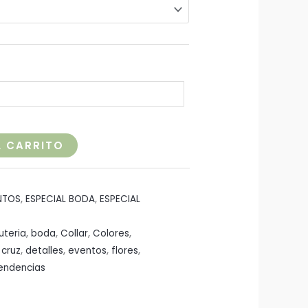
L CARRITO
NTOS
,
ESPECIAL BODA
,
ESPECIAL
uteria
,
boda
,
Collar
,
Colores
,
,
cruz
,
detalles
,
eventos
,
flores
,
endencias