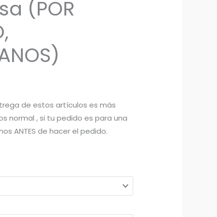
osa (POR
,
ANOS)
trega de estos artículos es más
os normal , si tu pedido es para una
nos ANTES de hacer el pedido.