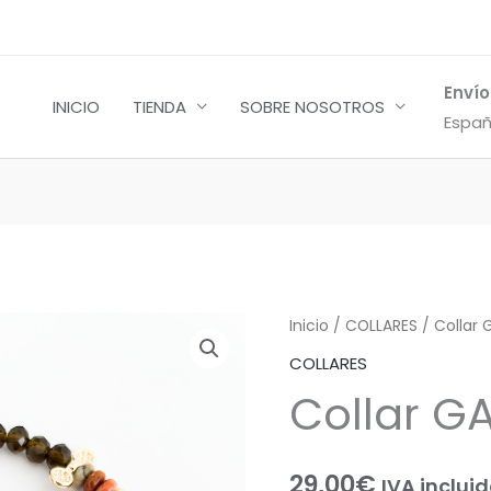
Envío
INICIO
TIENDA
SOBRE NOSOTROS
Españ
Collar
Inicio
/
COLLARES
/ Collar 
GAIA
COLLARES
cantidad
Collar G
29,00
€
IVA inclui