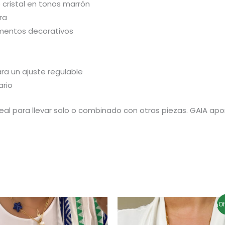
e cristal en tonos marrón
ra
mentos decorativos
a un ajuste regulable
ario
deal para llevar solo o combinado con otras piezas. GAIA apo
El
El
¡O
precio
precio
original
actual