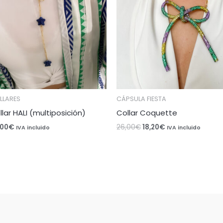
era:
es:
26,00€.
18,20€.
LLARES
CÁPSULA FIESTA
llar HALI (multiposición)
Collar Coquette
,00
€
26,00
€
18,20
€
IVA incluido
IVA incluido