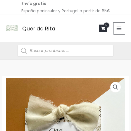
Ir
Envío gratis
al
España peninsular y Portugal a partir de 65€
contenido
Querida Rita
Búsqueda
de
productos
Detalle
flores
tostado
cantidad