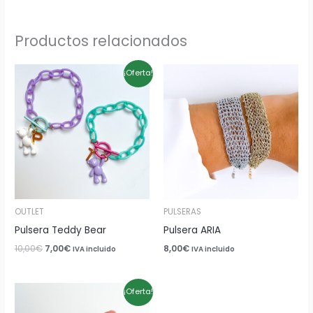
Productos relacionados
El
El
¡Oferta!
precio
precio
original
actual
era:
es:
10,00€.
7,00€.
OUTLET
PULSERAS
Pulsera Teddy Bear
Pulsera ARIA
10,00
€
7,00
€
8,00
€
IVA incluido
IVA incluido
El
El
¡Oferta!
precio
precio
original
actual