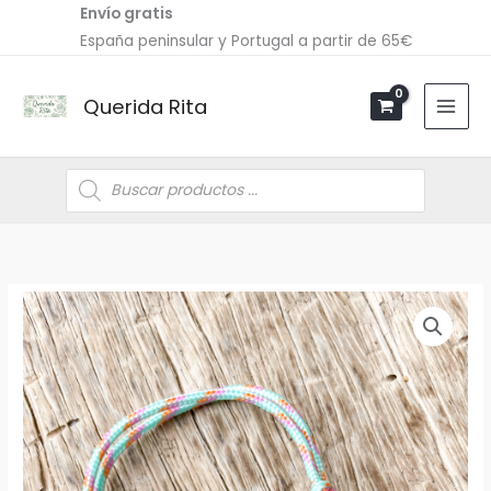
Ir
Envío gratis
al
España peninsular y Portugal a partir de 65€
contenido
Querida Rita
Búsqueda
de
productos
Pulsera
AZURA
cantidad