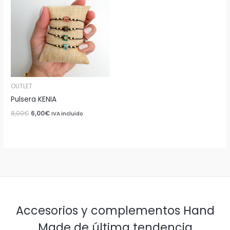
era:
es:
8,00€.
6,00€.
OUTLET
Pulsera KENIA
8,00
€
6,00
€
IVA incluido
Accesorios y complementos Hand
Made de última tendencia