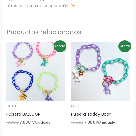
otras pulseras de la colección.
Productos relacionados
El
El
El
El
¡Oferta!
¡Oferta!
precio
precio
precio
precio
original
actual
original
actual
era:
es:
era:
es:
10,00€.
7,00€.
10,00€.
7,00€.
OUTLET
OUTLET
Pulsera BALLOON
Pulsera Teddy Bear
10,00
€
7,00
€
10,00
€
7,00
€
IVA incluido
IVA incluido