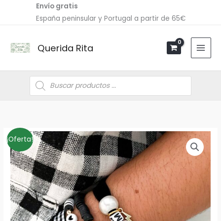
Ir
Envío gratis
al
España peninsular y Portugal a partir de 65€
contenido
Querida Rita
Búsqueda
de
productos
Pulsera
El
El
¡Oferta!
VICHY
precio
precio
NAME
cantidad
original
actual
era:
es:
7,00€.
5,00€.