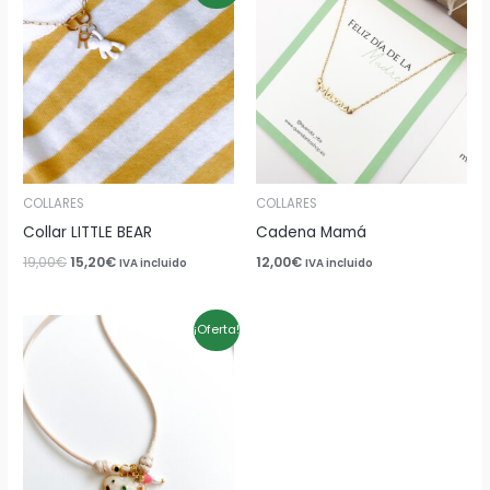
original
actual
era:
es:
19,00€.
15,20€.
COLLARES
COLLARES
Collar LITTLE BEAR
Cadena Mamá
19,00
€
15,20
€
12,00
€
IVA incluido
IVA incluido
El
El
¡Oferta!
precio
precio
original
actual
era:
es:
19,50€.
13,65€.