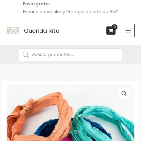
Ir
Envío gratis
al
España peninsular y Portugal a partir de 65€
contenido
Querida Rita
Búsqueda
de
productos
Pulseras/Choker
SEDA
cantidad